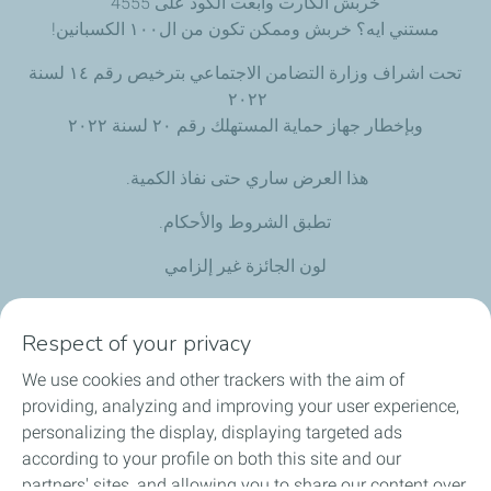
خربش الكارت وابعت الكود على 4555
مستني ايه؟ خربش وممكن تكون من ال١٠٠ الكسبانين!
تحت اشراف وزارة التضامن الاجتماعي بترخيص رقم ١٤ لسنة
٢٠٢٢
وبإخطار جهاز حماية المستهلك رقم ٢٠ لسنة ٢٠٢٢
هذا العرض ساري حتى نفاذ الكمية.
تطبق الشروط والأحكام.
لون الجائزة غير إلزامي
رقم التسجيل الضريبي: ٩٤٦-١٤٩-٢٠٠
Respect of your privacy
العرض متوفر أيضا من خلال خدمة حجز تغيير الزيت
We use cookies and other trackers with the aim of
MyOilChange.totalenergies.eg
للمزيد من المعلومات
providing, analyzing and improving your user experience,
personalizing the display, displaying targeted ads
according to your profile on both this site and our
partners' sites, and allowing you to share our content over