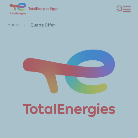
Skip
TotalEnergies Egypt
Search
to
main
Breadcrumb
Home
Quartz Offer
content