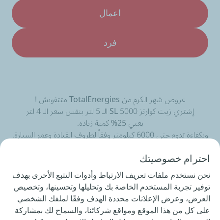
اعمال
فرد
عروض شهر الكرم من TotalEnergies متتفوتش !
إشتري زيت كوارتز 5000 SL الـ 5 لتر بنفس سعر الـ 4 لتر
يعني 25% كمية زيادة.
وبكفاءة تدوم حتي 6000 كيلومتر وفقاً لظروف القيادة وعمر السيارة.
تطبق الشروط والأحكام
احترام خصوصيتك
هذا العرض ساري حتي نفاذ الكمية
نحن نستخدم ملفات تعريف الارتباط وأدوات التتبع الأخرى بهدف
العرض متاح لدي محطات توتال إنرجيز
توفير تجربة المستخدم الخاصة بك وتحليلها وتحسينها، وتخصيص
العرض، وعرض الإعلانات محددة الهدف وفقًا لملفك الشخصي
على كل من هذا الموقع ومواقع شركائنا، والسماح لك بمشاركة