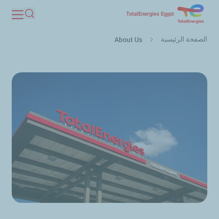
تجاوز
TotalEnergies Egypt
بحث
إلى
مسار
المحتوى
الصفحة الرئيسية
About Us
التنقل
الرئيسي