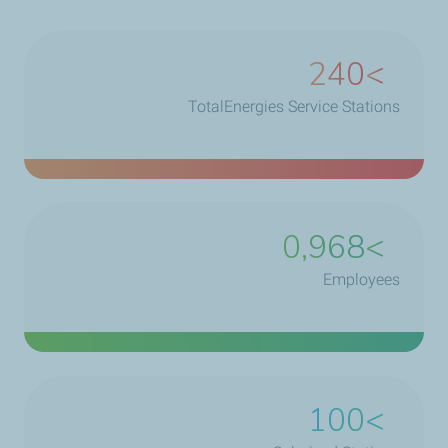
240
>
TotalEnergies Service Stations
1,128
>
Employees
100
>