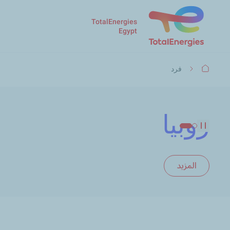
TotalEnergies
Egypt
مسار
فرد
التنقل
روبيا
Pause
المزيد
المزيد