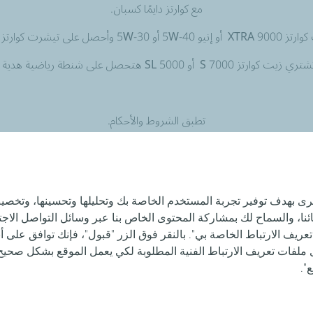
مع كوارتز دايمًا كسبان.
حصل على تيشرت كوارتز هدية فورية.
ارتز 7000 S أو 5000 SL هتحصل على شنطة رياضية هدية فورية.
تطبق الشروط والأحكام.
العرض ساري حتي نفاد الكمية.
أخرى بهدف توفير تجربة المستخدم الخاصة بك وتحليلها وتحسينها، وتخ
، والسماح لك بمشاركة المحتوى الخاص بنا عبر وسائل التواصل الاجتم
تابعنا
عريف الارتباط الخاصة بي". بالنقر فوق الزر "قبول"، فإنك توافق على أ
لفات تعريف الارتباط الفنية المطلوبة لكي يعمل الموقع بشكل صحيح. 
".