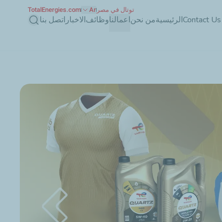
توتال في مصر
Ar
TotalEnergies.com
بحث
Contact Us
الرئيسية
من نحن
اعمالنا
وظائف
الاخبار
اتصل بنا