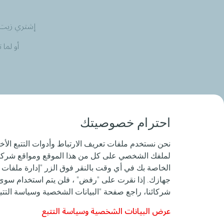
إشتري زيت كوارتز 9000 XTRA أو إنيو 5W-40 أو 5W-30 وأ
أو لما تشتري زيت كو
احترام خصوصيتك
نحن نستخدم ملفات تعريف الارتباط وأدوات التتبع ال
لملفك الشخصي على كل من هذا الموقع ومواقع شركائنا
الخاصة بك في أي وقت بالنقر فوق الزر "إدارة ملفات ت
جهازك. إذا نقرت على "رفض" ، فلن يتم استخدام سوى م
شركائنا، راجع صفحة "البيانات الشخصية وسياسة التتبع
عرض البيانات الشخصية وسياسة التتبع