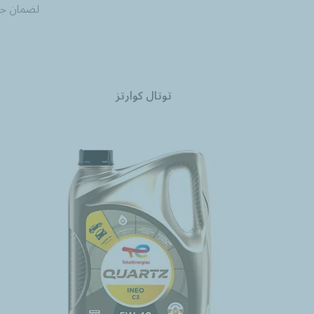
لضمان جود
توتال كوارتز