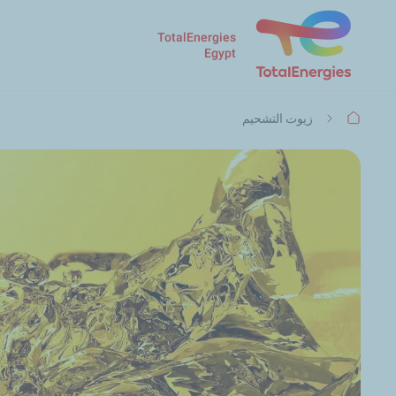
TotalEnergies
Egypt
مسار
زيوت التشحيم
التنقل