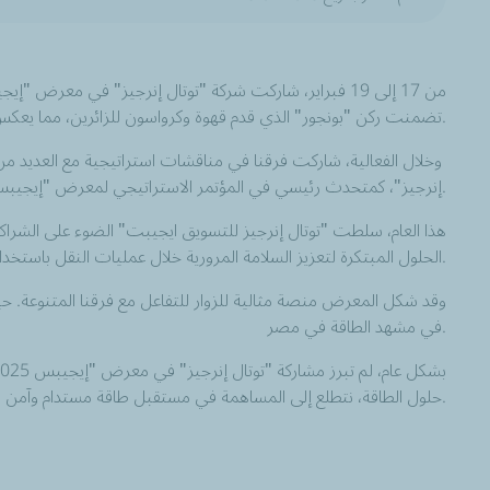
تضمنت ركن "بونجور" الذي قدم قهوة وكرواسون للزائرين، مما يعكس الخدمة الدافئة المتوفرة داخل محطاتنا فى جميع انحاء مصر.
وخلال الفعالية، شاركت فرقنا في مناقشات استراتيجية مع العديد من الشركاء، مما يعزز التزامنا بالتعاون والنمو في قطاع الطاقة. ومن أبرز احداث المعرض، مشاركة السيد برنارد بيناتيل، رئيس
إنرجيز"، كمتحدث رئيسي في المؤتمر الاستراتيجي لمعرض "إيجيبس". حيث قدم رؤى قيمة أكدت على الدور المحوري الذي تلعبه "توتال إنرجيز" في تعزيز حلول الطاقة في المنطقة.
هذا العام، سلطت "توتال إنرجيز للتسويق ايجيبت" الضوء على الشرا
الحلول المبتكرة لتعزيز السلامة المرورية خلال عمليات النقل باستخدام احدث طرق التكنولوجيا.
وقد شكل المعرض منصة مثالية للزوار للتفاعل مع فرقنا المتنوعة. حيث 
في مشهد الطاقة في مصر.
حلول الطاقة، نتطلع إلى المساهمة في مستقبل طاقة مستدام وآمن للجميع.