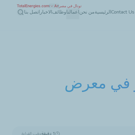
توتال في مصر
Ar
TotalEnergies.com
بحث
Contact Us
الرئيسية
من نحن
اعمالنا
وظائف
الاخبار
اتصل بنا
ر في معرض
1 دقيقة
وقت القراءة