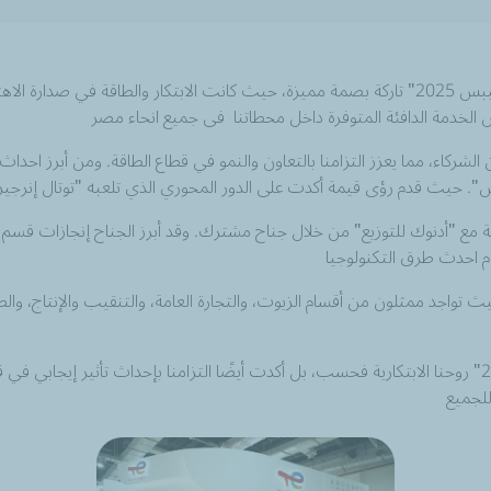
من 17 إلى 19 فبراير، شاركت شركة "توتال إنرجيز" في معرض "إيجيبس 2025" تاركة بصمة مميزة، حيث كان
كة مع "أدنوك للتوزيع" من خلال جناح مشترك. وقد أبرز الجناح إنجازات 
تواجد ممثلون من أقسام الزيوت، والتجارة العامة، والتنقيب والإنتاج، والطا
بشكل عام، لم تبرز مشاركة "توتال إنرجيز" في معرض "إيجيبس 2025" روحنا الابتكارية فحسب، بل أكدت أيضًا ال