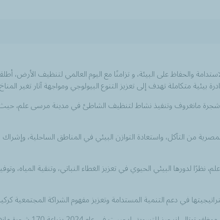
استدامة والحفاظ على البيئة، و تزامنًا مع اليوم العالمي لتنظيف الأرض، أط
ة بيئية متكاملة تهدف إلى تعزيز التنوع البيولوجي ومواجهة آثار تغير المناخ.
ارك 20 موظفًا من توتال إنرجيز للتسويق إيجيبت في زراعة 1000 شجرة مانغروف وتنفيذ نشاط لتنظيف الشاطئ 
رية من التآكل، واستعادة التوازن البيئي في المناطق الساحلية، وإشراك ا
100 شجرة مانغروف في مرسى علم، نظرًا لدورها البيئي الحيوي في تعزيز الغطاء النباتي، وتنقي
استراتيجيتها في دعم التنمية المستدامة وتعزيز مفهوم الشراكة المجتمعية ك
وتُعد هذه المبادرة استمرارً