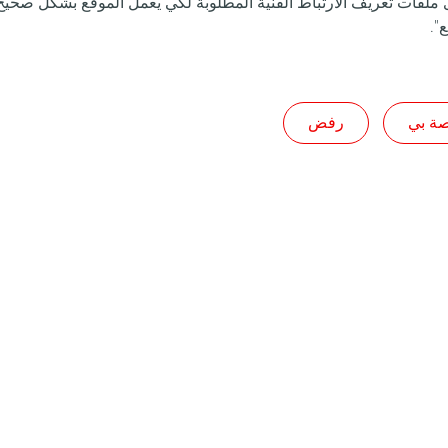
لفات تعريف الارتباط الفنية المطلوبة لكي يعمل الموقع بشكل صحيح. 
".
صة بي
رفض
تابعنا
ام العامة للاستخدام
Personal data charter, cookies and tracers
ompliant
TotalEnergies 2026