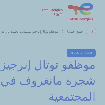
TotalEnergies
Egypt
مسار
جميع أخبارنا
موظفو توتال إنرجيز للتسويق إيجيبت يزرعون 1000 شجرة مانغروف في مرسى علم ضمن مبادرة للمسؤولية المجتمع
التنقل
Press Release
شجرة مانغروف في م
المجتمعية