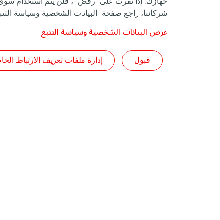
جهازك. إذا نقرت على "رفض" ، فلن يتم استخدام سوى م
شركائنا، راجع صفحة "البيانات الشخصية وسياسة التتبع
عرض البيانات الشخصية وسياسة التتبع
قبول
إدارة ملفات تعريف الارتباط الخا
الرئيسية
اتصل بنا
من نحن
الشروط والأحك