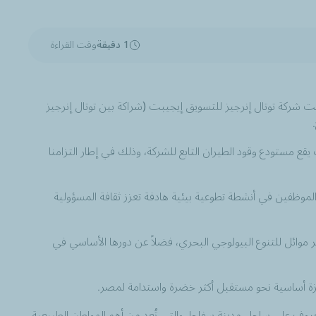
1 دقيقة
وقت القراءة
لقت شركة توتال إنرجيز للتسويق إيجيبت (شراكة بين توتال إنرجيز
في مدينة مرسى علم، حيث يقع مستودع وقود الطيران التابع للشركة، وذلك في إطار التزامنا
لموظفين في أنشطة تطوعية بيئية هادفة تعزز ثقافة المسؤولية
ة المياه، وتوفير موائل للتنوع البيولوجي البحري، فضلاً عن دورها الأساسي في
ركيزة أساسية نحو مستقبل أكثر خضرة واستدامة لمصر.
ا لجهود الشركة البيئية السابقة، حيث ساهم موظفو توتال إنرجيز للتسويق إيجيبت في عام 2024 بزراعة 170 شجرة مانغروف على ساحل مدينة سفاجا، والتي تُعد من أهم المواطن الطبيعية