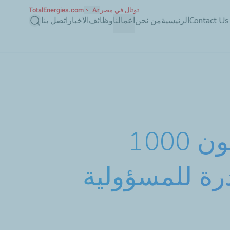
توتال في مصر
Ar
TotalEnergies.com
بحث
Contact Us
الرئيسية
من نحن
اعمالنا
وظائف
الاخبار
اتصل بنا
موظفو توتال إنرجيز للتسويق إيجيبت يزرعون 1000
ة للمسؤولية