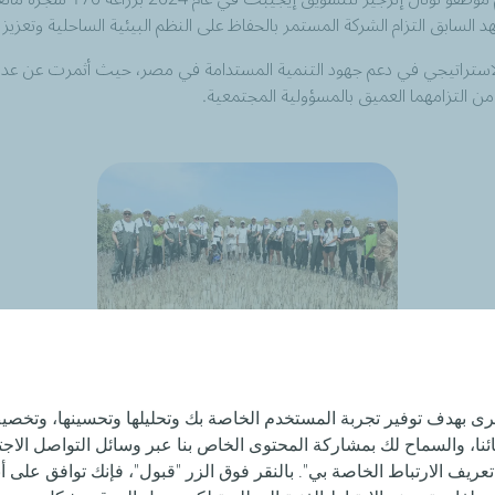
سابق التزام الشركة المستمر بالحفاظ على النظم البيئية الساحلية وتعزيز ا
ن الاستراتيجي في دعم جهود التنمية المستدامة في مصر، حيث أثمرت عن عد
ا من التزامهما العميق بالمسؤولية المجتمعية.
أخرى بهدف توفير تجربة المستخدم الخاصة بك وتحليلها وتحسينها، وتخ
، والسماح لك بمشاركة المحتوى الخاص بنا عبر وسائل التواصل الاجتم
عريف الارتباط الخاصة بي". بالنقر فوق الزر "قبول"، فإنك توافق على أ