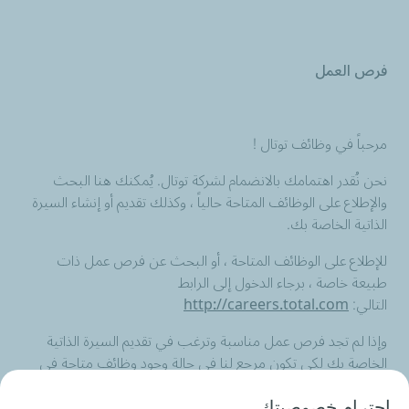
فرص العمل
مرحباً في وظائف توتال !
نحن نُقدر اهتمامك بالانضمام لشركة توتال. يُمكنك هنا البحث
والإطلاع على الوظائف المتاحة حالياً ، وكذلك تقديم أو إنشاء السيرة
الذاتية الخاصة بك.
للإطلاع على الوظائف المتاحة ، أو البحث عن فرص عمل ذات
طبيعة خاصة ، برجاء الدخول إلى الرابط
التالي:
http://careers.total.com
وإذا لم تجد فرص عمل مناسبة وترغب في تقديم السيرة الذاتية
الخاصة بك لكي تكون مرجع لنا في حالة وجود وظائف متاحة في
المستقبل، برجاء إرسال السيرة الذاتية الخاصة بك
إلى
totalegypt-careers@total.eg
احترام خصوصيتك