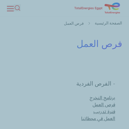
تجاوز
TotalEnergies Egypt
بحث
إلى
مسار
المحتوى
الصفحة الرئيسية
فرص العمل
التنقل
الرئيسي
فرص العمل
- الفرص الفردية
برنامج التخرج
فرص العمل
فترة تدريب
العمل في محطاتنا