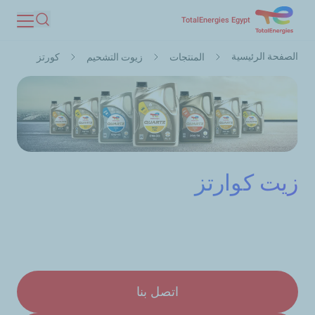
تجاوز
TotalEnergies Egypt
بحث
إلى
مسار
المحتوى
الصفحة الرئيسية
المنتجات
زيوت التشحيم
كورتز
التنقل
الرئيسي
زيت كوارتز
اتصل بنا