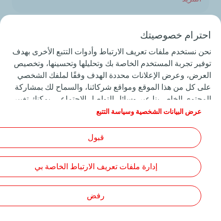
احترام خصوصيتك
روبوت وأستون مارتن
نحن نستخدم ملفات تعريف الارتباط وأدوات التتبع الأخرى بهدف
المزيد
توفير تجربة المستخدم الخاصة بك وتحليلها وتحسينها، وتخصيص
العرض، وعرض الإعلانات محددة الهدف وفقًا لملفك الشخصي
على كل من هذا الموقع ومواقع شركائنا، والسماح لك بمشاركة
المحتوى الخاص بنا عبر وسائل التواصل الاجتماعي. يمكنك تغيير
إعدادات ملفات تعريف الارتباط الخاصة بك في أي وقت بالنقر
عرض البيانات الشخصية وسياسة التتبع
تابعنا
فوق الزر "إدارة ملفات تعريف الارتباط الخاصة بي". بالنقر فوق
الزر "قبول"، فإنك توافق على أنه يجوز لنا تخزين جميع ملفات
قبول
تعريف الارتباط على جهازك. إذا نقرت على "رفض" ، فلن يتم
استخدام سوى ملفات تعريف الارتباط الفنية المطلوبة لكي يعمل
إدارة ملفات تعريف الارتباط الخاصة بي
الموقع بشكل صحيح. لمزيد من المعلومات، خاصة فيما يتعلق
الرئيسية
اتصل بنا
من نحن
الشروط والأحكام العامة للاستخدام
Personal data charter, cookies and tracers
بقائمة شركائنا، راجع صفحة "البيانات الشخصية وسياسة التتبع".
Cookies
Accessibility: partially compliant
رفض
TotalEnergies 2026