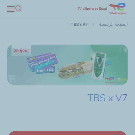
تجاوز
TotalEnergies Egypt
بحث
إلى
مسار
المحتوى
الصفحة الرئيسية
TBS x V7
التنقل
الرئيسي
TBS x V7