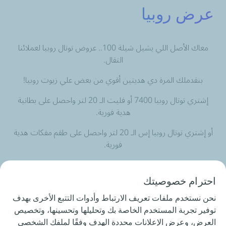
عرض روبيا
معاك الأصل اللي يشيل شيلة 100.. عروض توتال روبيا لعملائنا
التقال.
بنقدملك المرة دي هديتين أقوي من بعض علي زيوت روبيا!
إشتري توتال روبيا 7400 أو فليت الـ 20 لتر واحصل على بطانية
هدية فورية.
أو إشتري توتال روبيا إس الـ 20 لتر واحصل على طقم مفكات هدية
فورية.
توتال روبيا... زيت تقيل وجوايزه كتير!
احترام خصوصيتك
نحن نستخدم ملفات تعريف الارتباط وأدوات التتبع الأخرى بهدف
تطبق الشروط والأحكام.
توفير تجربة المستخدم الخاصة بك وتحليلها وتحسينها، وتخصيص
هذا العرض ساري حتى نفاذ الكمية.
العرض، وعرض الإعلانات محددة الهدف وفقًا لملفك الشخصي