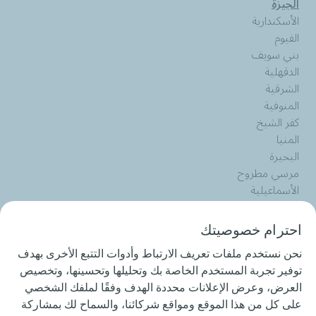
الجيزة
الأسكندارية
الفيوم
بني سويف
الدقهلية
الشرقية
المنوفية
كفر الشيخ
المنيا
البحيرة
مرسي مطروح
الأسماعيلية
بورسعيد
الوادي الجديد
احترام خصوصيتك
الأقصر
قنا
نحن نستخدم ملفات تعريف الارتباط وأدوات التتبع الأخرى بهدف
أسوان
توفير تجربة المستخدم الخاصة بك وتحليلها وتحسينها، وتخصيص
أسيوط
العرض، وعرض الإعلانات محددة الهدف وفقًا لملفك الشخصي
على كل من هذا الموقع ومواقع شركائنا، والسماح لك بمشاركة