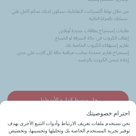
من خلال بوابة أكسترانت التفاعلية، سيكون لديك تحكم كامل علي
حسابك بالمزايا التالية:
طلبات إستخراج بطاقات جديدة أونلاين
إيقاف الكروت في حالة السرقة او الضياع
تقارير إستهلاك الكروت الخاصة بك
إستخراج تقارير محددة بجانب مراقبة حالة كل كارت علي حدى
إعادة شحن الكروت بالرصيد
حل مبسط لإدارة الأسطول
احترام خصوصيتك
جودة الخدمة
نحن نستخدم ملفات تعريف الارتباط وأدوات التتبع الأخرى بهدف
توفير تجربة المستخدم الخاصة بك وتحليلها وتحسينها، وتخصيص