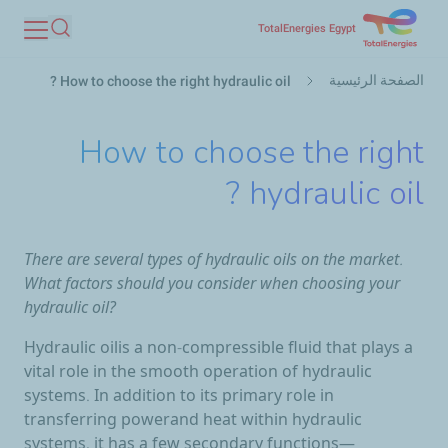
تجاوز
TotalEnergies Egypt
بحث
إلى
مسار
المحتوى
الصفحة الرئيسية
How to choose the right hydraulic oil ?
التنقل
الرئيسي
How to choose the right
hydraulic oil ?
There are several types of hydraulic oils on the market.
What factors should you consider when choosing your
hydraulic oil?
Hydraulic oilis a non-compressible fluid that plays a
vital role in the smooth operation of hydraulic
systems. In addition to its primary role in
transferring powerand heat within hydraulic
systems, it has a few secondary functions—