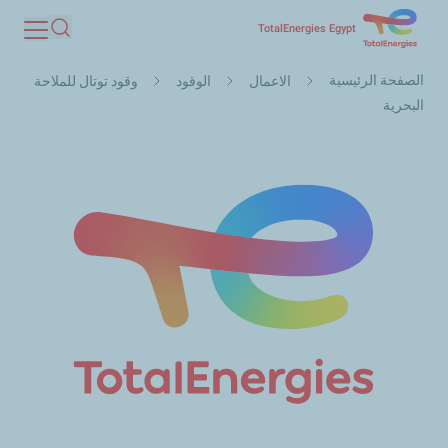
تجاوز
TotalEnergies Egypt
بحث
إلى
مسار
المحتوى
الصفحة الرئيسية
الاعمال
الوقود
وقود توتال للملاحة
التنقل
الرئيسي
البحرية