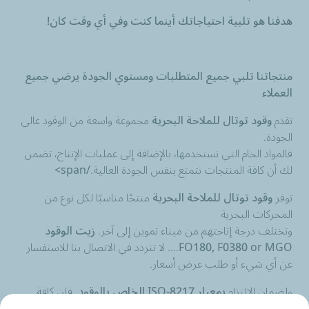
هدفنا هو تلبية احتياجاتك أينما كنت وفي أي وقت كان!
منتجاتنا تلبي جميع المتطلبات ومستوي الجودة يرضي جميع
العملاء
تقدم
وقود توتال للملاحة البحرية
مجموعة واسعة من الوقود عالي
الجودة.
فالمواد الخام التي نستخدمها، بالإضافة إلى عمليات الإنتاج، تضمن
لك أن كافة المنتجات تتمتع بنفس الجودة العالية./span>
توفر
وقود توتال للملاحة البحرية
منتجًا مناسبًا لكل نوع من
المحركات البحرية
وتختلف درجة إتاحتهم من ميناء تموين إلى آخر.
زيت الوقود
FO180, F0380 or MGO
.... لا تتردد في الاتصال بنا للاستفسار
عن أي شيء أو طلب عرض أسعار.
ولضمان الالتزام
بمعيار ISO-8217 الخاص بالوقود
, فإن كافة
المنتجات التي تصنعها
وقود توتال للملاحة البحرية
يتم تحليلها