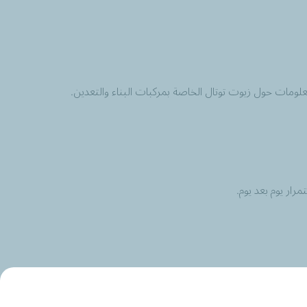
لومات حول زيوت توتال الخاصة بمركبات البناء والتعدين.
ار يوم بعد يوم.
مر أطول للمحرك.