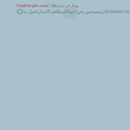
توتال في مصر
Ar
TotalEnergies.com
بحث
Contact Us
الرئيسية
من نحن
اعمالنا
وظائف
الاخبار
اتصل بنا