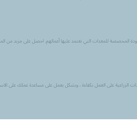
لجودة المخصصة للمعدات التي تعتمد عليها أعمالهم. احصل على مزيد من المع
ت الزراعية على العمل بكفاءة ، وبشكل يعمل على مساعدة عملك على الاستمر
 البحار والأنهار ، والتي تم تصميمها خصيصاً لرفع مستوى الأداء وضمان ع