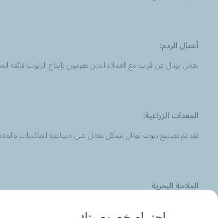
أعمال الردم:
تعمل توتال عن قرب مع العملاء الذين يقومون بإنتاج الزيوت فائقة ا
المعدات الزراعية:
لقد تم تصنيع زيوت توتال بشكل يعمل على مساعدة الماكينات والمعدا
الملاحة البحرية
تقدم توتال مجموعة متنوعة من الزيوت المناسبة للسفن التي تسير في
احترام خصوصيتك