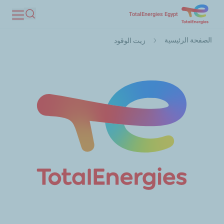
تجاوز
TotalEnergies Egypt
بحث
إلى
مسار
المحتوى
الصفحة الرئيسية
زيت الوقود
التنقل
الرئيسي